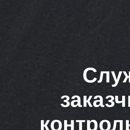
Служ
заказ
контрол