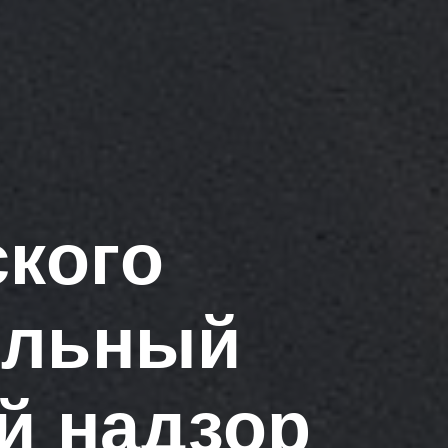
ского
ельный
й надзор