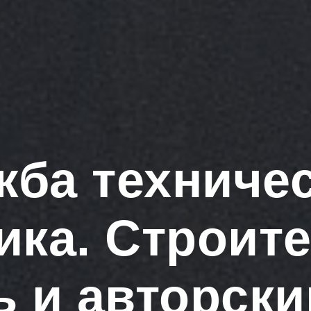
ба техниче
чика. Строит
ь и авторски